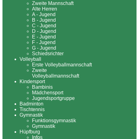
Zweite Mannschaft
Alte Herren
A - Jugend
B - Jugend
C - Jugend
D - Jugend
E - Jugend
F - Jugend
G - Jugend
Schiedsrichter
Volleyball
Erste Volleyballmannschaft
Zweite
Volleyballmannschaft
Kindersport
Bambinis
Mädchensport
Jugendsportgruppe
Badminton
Tischtennis
Gymnastik
Funktionsgymnastik
Gymnastik
Hüpfburg
Infos