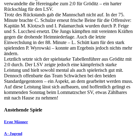
verwandelte die Hereingabe zum 2:0 für Gröditz – ein harter
Rückschlag für den LSV.
Trotz des Rückstands gab die Mannschaft nicht auf. In der 75.
Minute brachte C. Schulze erneut frische Beine für die Offensive:
Kapitän M. Klotzsch und I. Palamarchuk wurden durch P. Feige
und S. Lucchesi ersetzt. Die Jungs kämpften mit vereinten Kräften
gegen die drohende Heimniederlage. Auch die letzte
Einwechslung in der 88. Minute – L. Schütt kam für den stark
spielenden P. Wyrowski – konnte am Ergebnis jedoch nichts mehr
ändern.
Letztlich setzte sich der spielstarke Tabellenführer aus Gröditz mit
2:0 durch. Der LSV zeigte jedoch eine kämpferisch starke
Leistung und hielt sowohl mental als auch spielerisch gut mit.
Dennoch offenbarte das Team Schwächen bei den beiden
Standardgegentoren – ein Aspekt, an dem gearbeitet werden muss.
Auf diese Leistung lässt sich aufbauen, und hoffentlich gelingt es
kommenden Sonntag beim Lommatzscher SV, etwas Zählbares
mit nach Hause zu nehmen!
Anstehende Spiele
Erste Männer
A - Jugend