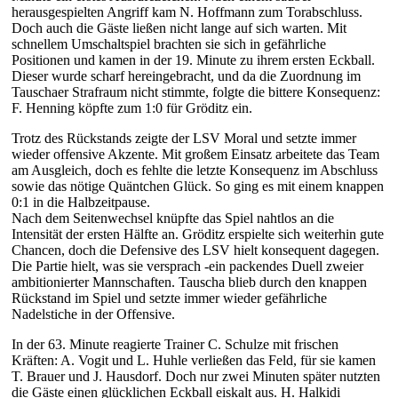
herausgespielten Angriff kam N. Hoffmann zum Torabschluss.
Doch auch die Gäste ließen nicht lange auf sich warten. Mit
schnellem Umschaltspiel brachten sie sich in gefährliche
Positionen und kamen in der 19. Minute zu ihrem ersten Eckball.
Dieser wurde scharf hereingebracht, und da die Zuordnung im
Tauschaer Strafraum nicht stimmte, folgte die bittere Konsequenz:
F. Henning köpfte zum 1:0 für Gröditz ein.
Trotz des Rückstands zeigte der LSV Moral und setzte immer
wieder offensive Akzente. Mit großem Einsatz arbeitete das Team
am Ausgleich, doch es fehlte die letzte Konsequenz im Abschluss
sowie das nötige Quäntchen Glück. So ging es mit einem knappen
0:1 in die Halbzeitpause.
Nach dem Seitenwechsel knüpfte das Spiel nahtlos an die
Intensität der ersten Hälfte an. Gröditz erspielte sich weiterhin gute
Chancen, doch die Defensive des LSV hielt konsequent dagegen.
Die Partie hielt, was sie versprach -ein packendes Duell zweier
ambitionierter Mannschaften. Tauscha blieb durch den knappen
Rückstand im Spiel und setzte immer wieder gefährliche
Nadelstiche in der Offensive.
In der 63. Minute reagierte Trainer C. Schulze mit frischen
Kräften: A. Vogit und L. Huhle verließen das Feld, für sie kamen
T. Brauer und J. Hausdorf. Doch nur zwei Minuten später nutzten
die Gäste einen glücklichen Eckball eiskalt aus. H. Halkidi