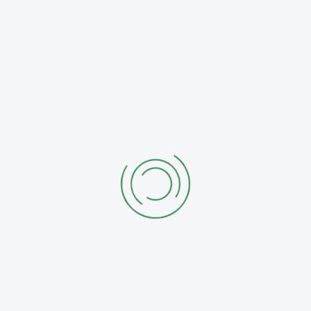
r gesicherten Defensive, sollte durch den agilen Palamarch
erhalten, Riesa versuchte zumeist mit langen, präzisen Dia
n, dies gelang schließlich auch in der elften Minute, Scha
 Reisky, welcher seinem Gegenspieler entwischte und mit 
ch recht schnell vom frühen Rückstand (die Defensive stellte
 ein), konnte nur neun Minuten später den umjubelten Ansch
chuk war es, welcher sich auf der rechten Seite gut durchs
chlug im langen Eck ein.
e leidenschaftlich, immer wieder konnte ein Schuss geblock
en, so ging es mit einem Remis in die Halbzeit.
änderte sich erstmal nichts, die defensive Grundordnung
hrenden Angriffsversuchen der Gäste stand, einzelne Nade
ist nicht gänzlich zu Ende gespielt werden.
inute dann eine Großchance für Tauscha, Palamarchuk setzt