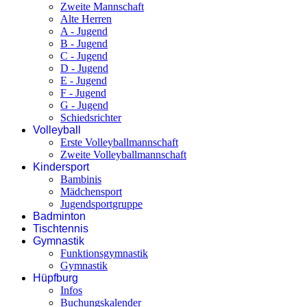
Zweite Mannschaft
Alte Herren
A - Jugend
B - Jugend
C - Jugend
D - Jugend
E - Jugend
F - Jugend
G - Jugend
Schiedsrichter
Volleyball
Erste Volleyballmannschaft
Zweite Volleyballmannschaft
Kindersport
Bambinis
Mädchensport
Jugendsportgruppe
Badminton
Tischtennis
Gymnastik
Funktionsgymnastik
Gymnastik
Hüpfburg
Infos
Buchungskalender