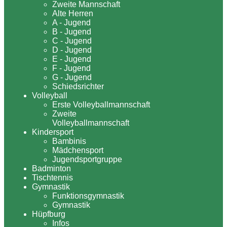
Zweite Mannschaft
Alte Herren
A - Jugend
B - Jugend
C - Jugend
D - Jugend
E - Jugend
F - Jugend
G - Jugend
Schiedsrichter
Volleyball
Erste Volleyballmannschaft
Zweite
Volleyballmannschaft
Kindersport
Bambinis
Mädchensport
Jugendsportgruppe
Badminton
Tischtennis
Gymnastik
Funktionsgymnastik
Gymnastik
Hüpfburg
Infos