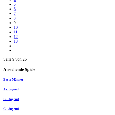
5
6
7
8
9
10
11
12
13
Seite 9 von 26
Anstehende Spiele
Erste Männer
A - Jugend
B - Jugend
C - Jugend