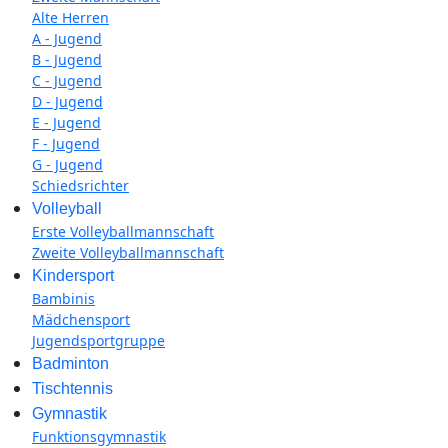
Alte Herren
A - Jugend
B - Jugend
C - Jugend
D - Jugend
E - Jugend
F - Jugend
G - Jugend
Schiedsrichter
Volleyball
Erste Volleyballmannschaft
Zweite Volleyballmannschaft
Kindersport
Bambinis
Mädchensport
Jugendsportgruppe
Badminton
Tischtennis
Gymnastik
Funktionsgymnastik